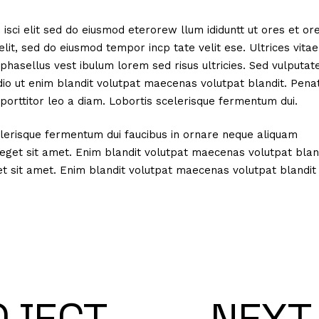
isci elit sed do eiusmod eterorew llum ididuntt ut ores et or
elit, sed do eiusmod tempor incp tate velit ese. Ultrices vita
phasellus vest ibulum lorem sed risus ultricies. Sed vulputat
io ut enim blandit volutpat maecenas volutpat blandit. Pena
porttitor leo a diam. Lobortis scelerisque fermentum dui.
celerisque fermentum dui faucibus in ornare neque aliquam
 eget sit amet. Enim blandit volutpat maecenas volutpat blan
et sit amet. Enim blandit volutpat maecenas volutpat blandit
OJECT
NEXT