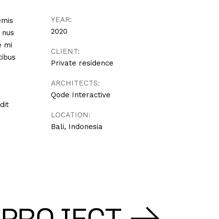
YEAR:
emis
2020
e nus
e mi
CLIENT:
tibus
Private residence
ARCHITECTS:
Qode Interactive
dit
LOCATION:
Bali, Indonesia
 PROJECT