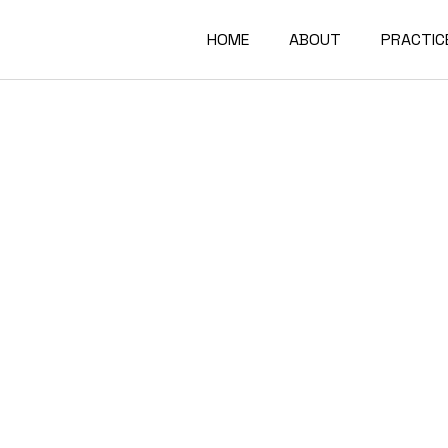
HOME
ABOUT
PRACTIC
Firm
Managing Partner
Founder